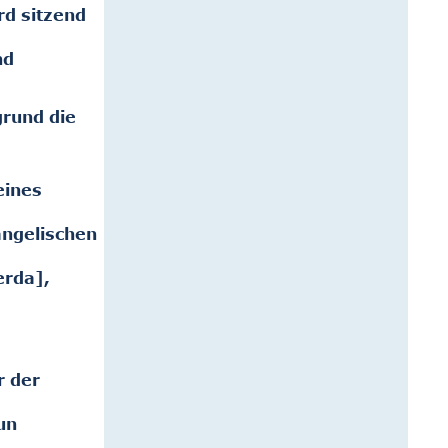
rd sitzend
nd
grund die
eines
angelischen
erda],
r der
un