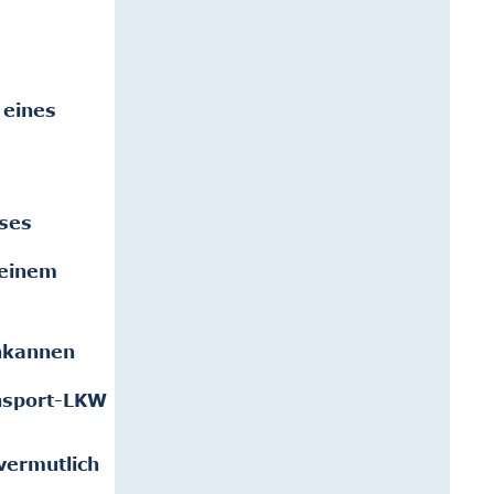
 eines
uses
 einem
chkannen
ansport-LKW
vermutlich