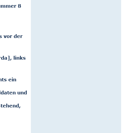
nummer 8
s vor der
da], links
hts ein
ldaten und
stehend,