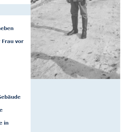
neben
 Frau vor
 Gebäude
e
e in