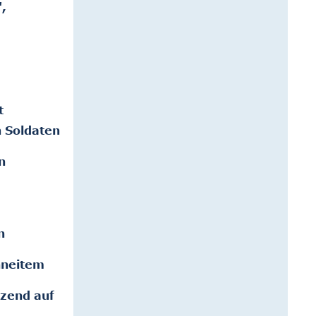
",
t
n Soldaten
n
n
hneitem
tzend auf