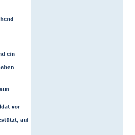
ehend
nd ein
neben
zaun
ldat vor
stützt, auf