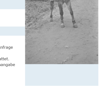
Anfrage
ttet.
enangabe