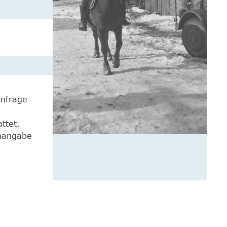
Anfrage
ttet.
enangabe