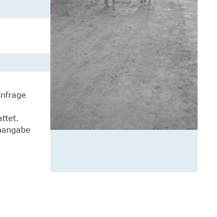
Anfrage
ttet.
enangabe