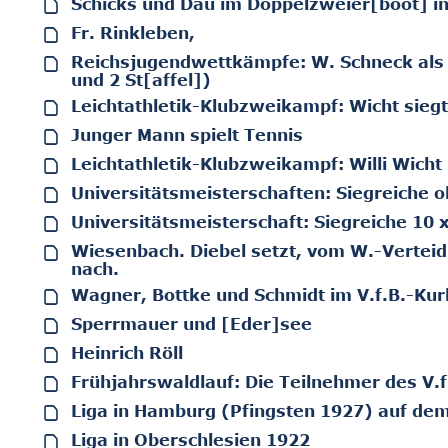
Schicks und Dau im Doppelzweier[boot] i
Fr. Rinkleben,
Reichsjugendwettkämpfe: W. Schneck als S
und 2 St[affel])
Leichtathletik-Klubzweikampf: Wicht sieg
Junger Mann spielt Tennis
Leichtathletik-Klubzweikampf: Willi Wich
Universitätsmeisterschaften: Siegreiche o
Universitätsmeisterschaft: Siegreiche 10 x
Wiesenbach. Diebel setzt, vom W.-Verteidi
nach.
Wagner, Bottke und Schmidt im V.f.B.-Ku
Sperrmauer und [Eder]see
Heinrich Röll
Frühjahrswaldlauf: Die Teilnehmer des V.
Liga in Hamburg (Pfingsten 1927) auf de
Liga in Oberschlesien 1922