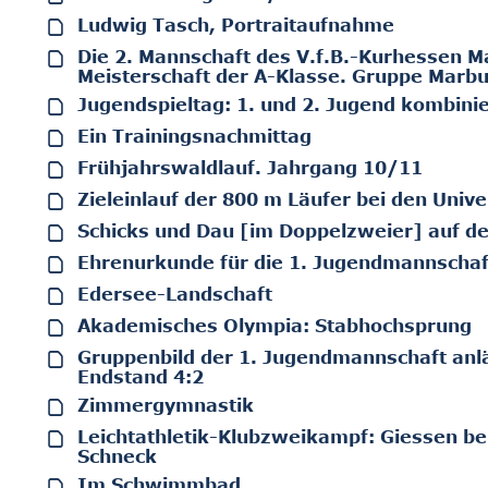
Ludwig Tasch, Portraitaufnahme
Die 2. Mannschaft des V.f.B.-Kurhessen 
Meisterschaft der A-Klasse. Gruppe Marbu
Jugendspieltag: 1. und 2. Jugend kombinie
Ein Trainingsnachmittag
Frühjahrswaldlauf. Jahrgang 10/11
Zieleinlauf der 800 m Läufer bei den Univ
Schicks und Dau [im Doppelzweier] auf d
Ehrenurkunde für die 1. Jugendmannschaft
Edersee-Landschaft
Akademisches Olympia: Stabhochsprung
Gruppenbild der 1. Jugendmannschaft anlä
Endstand 4:2
Zimmergymnastik
Leichtathletik-Klubzweikampf: Giessen be
Schneck
Im Schwimmbad