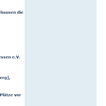
shausen die
essen e.V.
erg],
Plätze vor