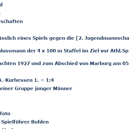
nd
s
rschaften
sslich eines Spiels gegen die [2. Jugendmannscha
ussmann der 4 x 100 m Staffel im Ziel vor Athl.Sp
achten 1927 und zum Abschied von Marburg am 05
B.-Kurhessen 1. = 1:4
n einer Gruppe junger Männer
foto
 Spielführer Bohlen