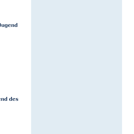
 Jugend
end des