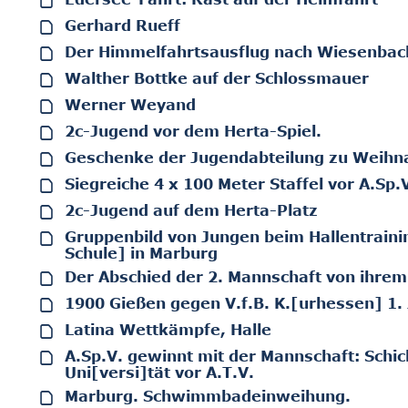
Gerhard Rueff
Der Himmelfahrtsausflug nach Wiesenbac
Walther Bottke auf der Schlossmauer
Werner Weyand
2c-Jugend vor dem Herta-Spiel.
Geschenke der Jugendabteilung zu Weihn
Siegreiche 4 x 100 Meter Staffel vor A.Sp.
2c-Jugend auf dem Herta-Platz
Gruppenbild von Jungen beim Hallentrainin
Schule] in Marburg
Der Abschied der 2. Mannschaft von ihrem
1900 Gießen gegen V.f.B. K.[urhessen] 1.
Latina Wettkämpfe, Halle
A.Sp.V. gewinnt mit der Mannschaft: Schic
Uni[versi]tät vor A.T.V.
Marburg. Schwimmbadeinweihung.