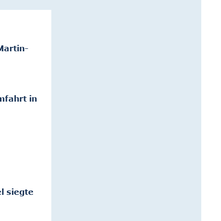
Martin-
mfahrt in
l siegte