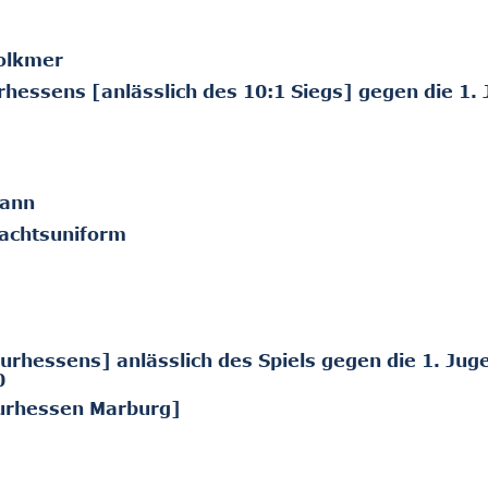
Volkmer
rhessens [anlässlich des 10:1 Siegs] gegen die 1.
mann
machtsuniform
urhessens] anlässlich des Spiels gegen die 1. Jug
0
-Kurhessen Marburg]