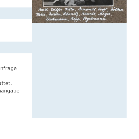
Anfrage
ttet.
enangabe