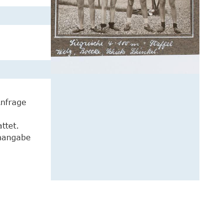
Anfrage
ttet.
enangabe