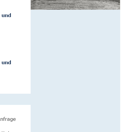
n und
n und
Anfrage