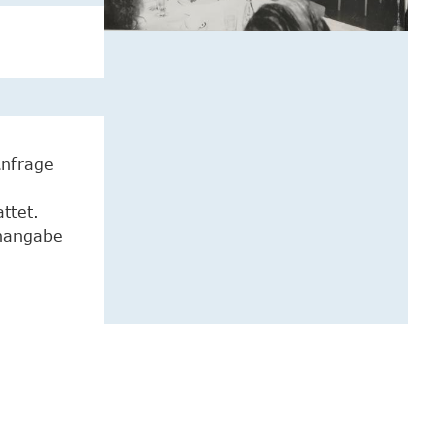
Anfrage
ttet.
enangabe