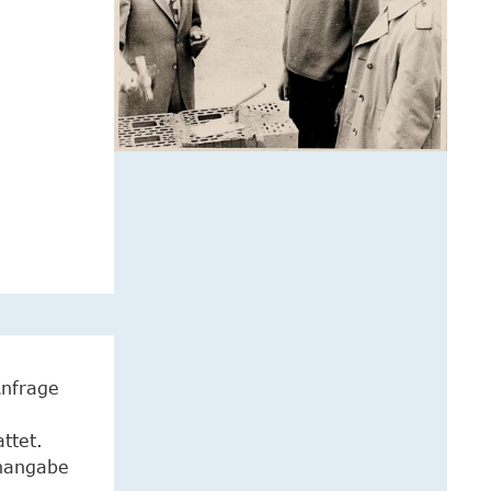
Anfrage
ttet.
enangabe