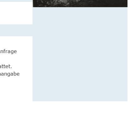
Anfrage
ttet.
enangabe