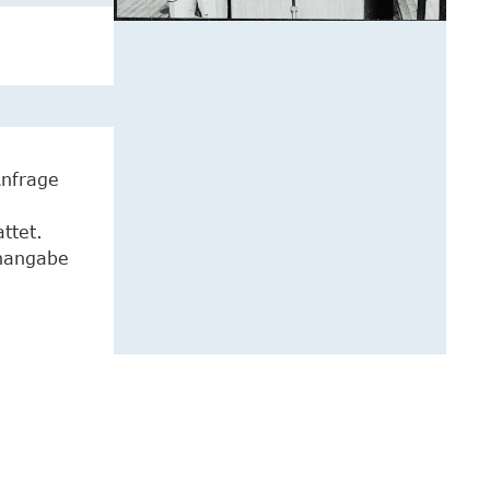
Anfrage
ttet.
enangabe