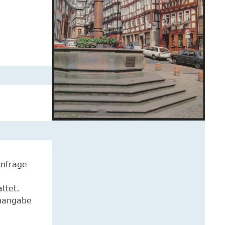
Anfrage
ttet.
enangabe