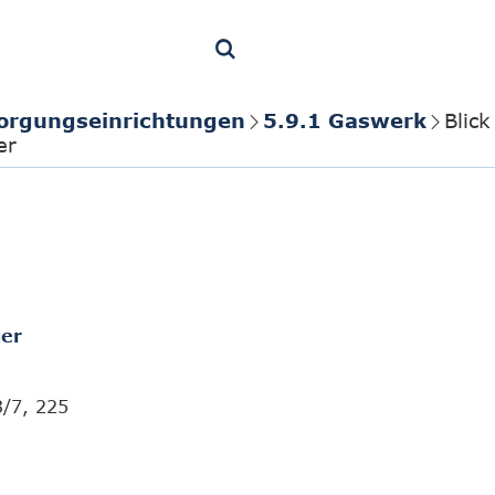
orgungseinrichtungen
5.9.1 Gaswerk
Blic
er
er
3/7, 225