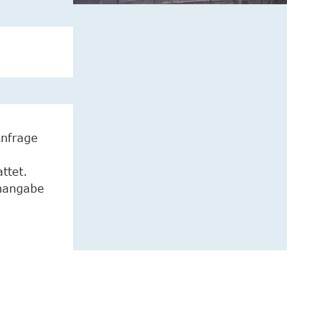
Anfrage
ttet.
enangabe