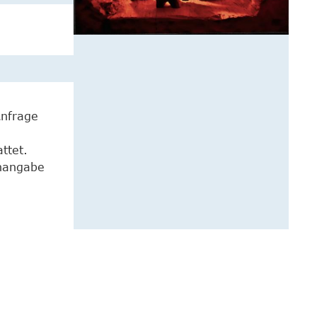
Anfrage
ttet.
enangabe