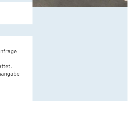
Anfrage
ttet.
enangabe