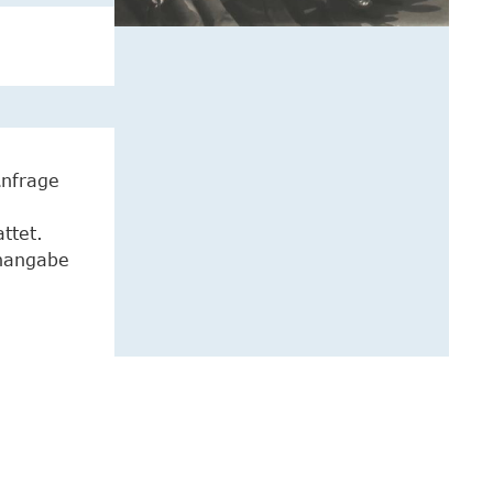
Anfrage
ttet.
enangabe