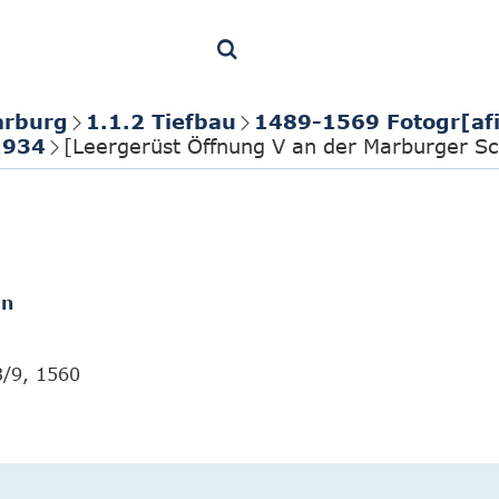
arburg
1.1.2 Tiefbau
1489-1569 Fotogr[a
1934
[Leergerüst Öffnung V an der Marburger S
en
3/9, 1560