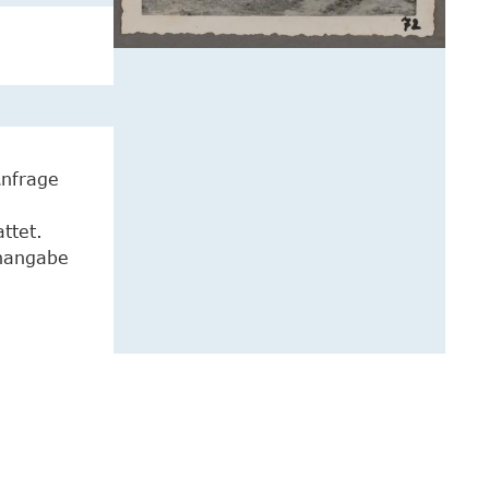
Anfrage
ttet.
enangabe