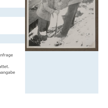
Anfrage
ttet.
enangabe