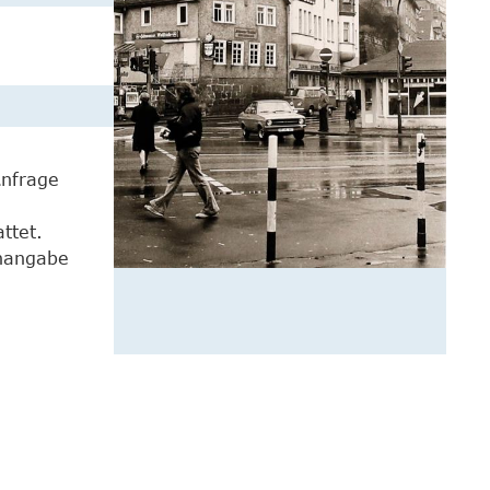
Anfrage
ttet.
enangabe