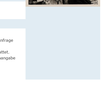
Anfrage
ttet.
enangabe