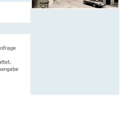
Anfrage
ttet.
enangabe