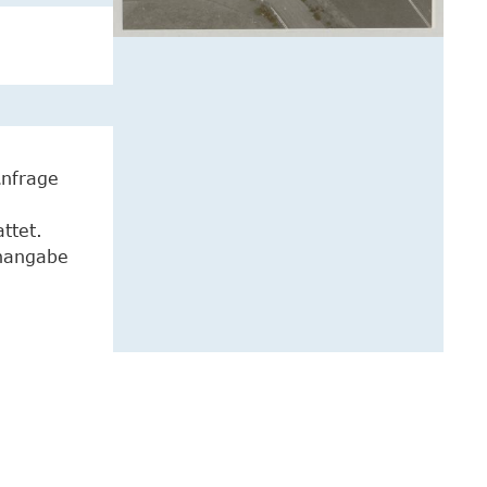
Anfrage
ttet.
enangabe