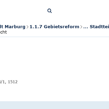
dt Marburg
1.1.7 Gebietsreform
... Stadtt
scht
3/1, 1512