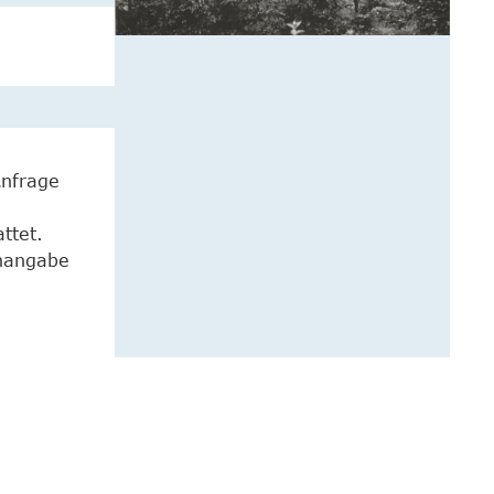
Anfrage
ttet.
enangabe