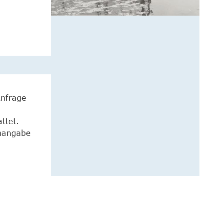
Anfrage
ttet.
enangabe