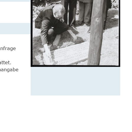
Anfrage
ttet.
enangabe