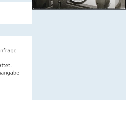
Anfrage
ttet.
enangabe