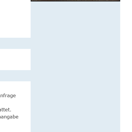
Anfrage
ttet.
enangabe