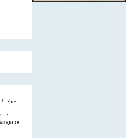
Anfrage
ttet.
enangabe