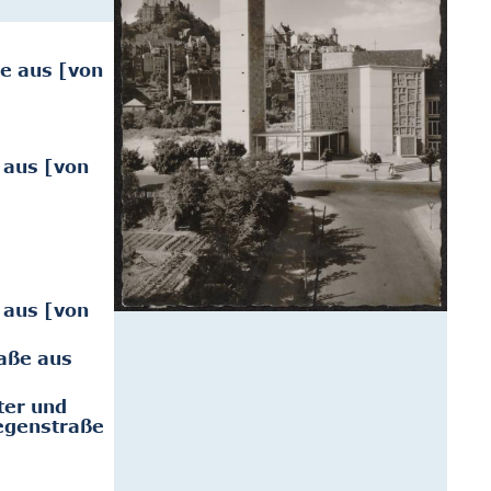
ße aus [von
 aus [von
 aus [von
raße aus
ter und
iegenstraße