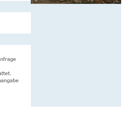
Anfrage
ttet.
enangabe