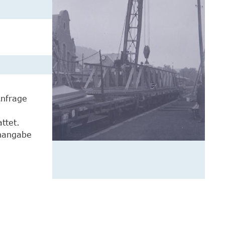
Anfrage
ttet.
enangabe