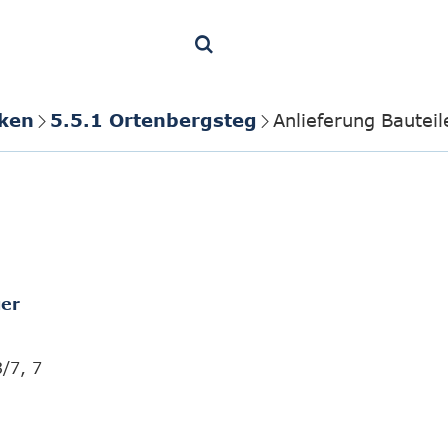
cken
5.5.1 Ortenbergsteg
Anlieferung Bautei
er
/7, 7