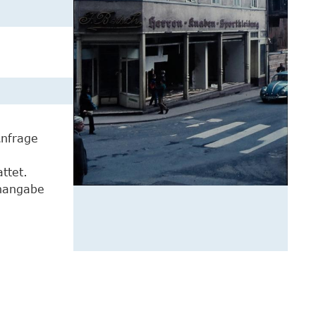
Anfrage
ttet.
enangabe