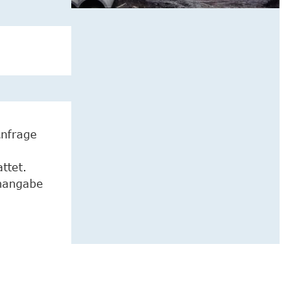
Anfrage
ttet.
enangabe