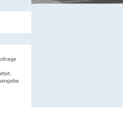
Anfrage
ttet.
enangabe