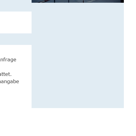
Anfrage
ttet.
enangabe