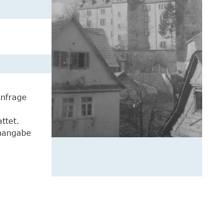
Anfrage
ttet.
enangabe