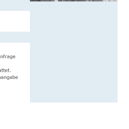
Anfrage
ttet.
enangabe