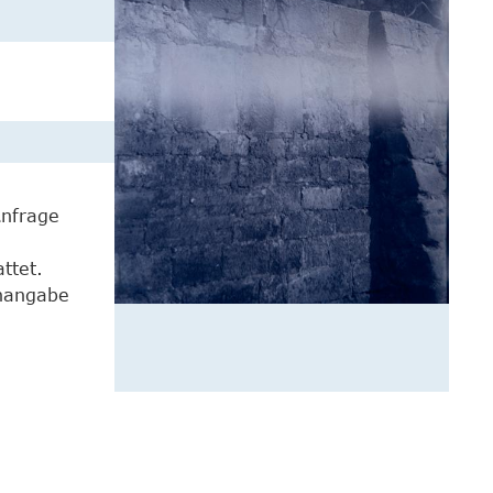
Anfrage
ttet.
enangabe