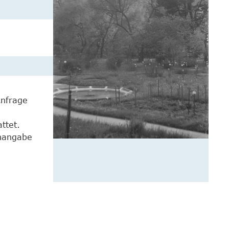
Anfrage
ttet.
enangabe