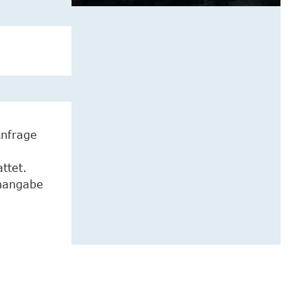
Anfrage
ttet.
enangabe