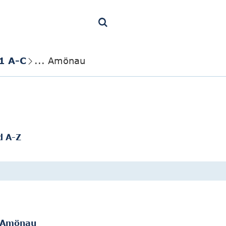
1 A-C
... Amönau
d A-Z
e Amönau