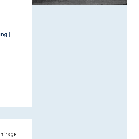
ung]
Anfrage