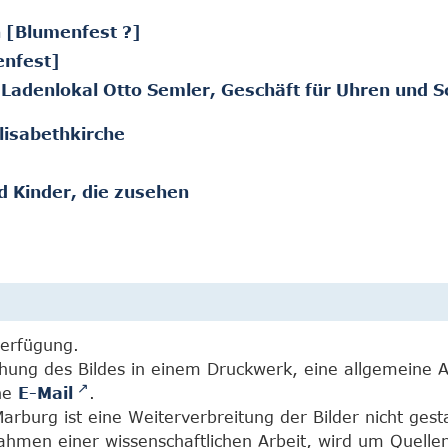
n [Blumenfest ?]
enfest]
d Ladenlokal Otto Semler, Geschäft für Uhren und 
lisabethkirche
d Kinder, die zusehen
Verfügung.
chung des Bildes in einem Druckwerk, eine allgemeine 
ine
E-Mail
.
burg ist eine Weiterverbreitung der Bilder nicht gesta
Rahmen einer wissenschaftlichen Arbeit, wird um Quell