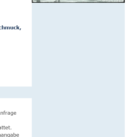
Schmuck,
Anfrage
ttet.
enangabe