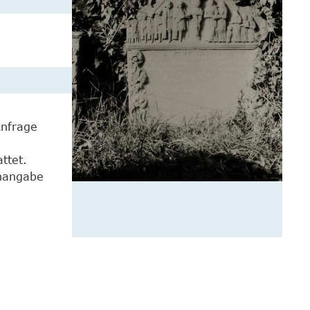
Anfrage
ttet.
enangabe