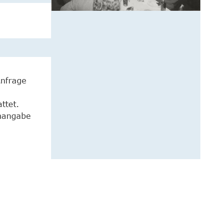
Anfrage
ttet.
enangabe