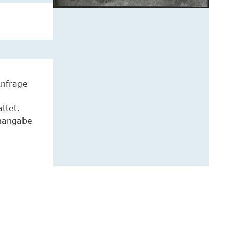
Anfrage
ttet.
enangabe