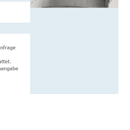
Anfrage
ttet.
enangabe