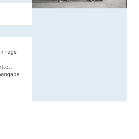
Anfrage
ttet.
enangabe