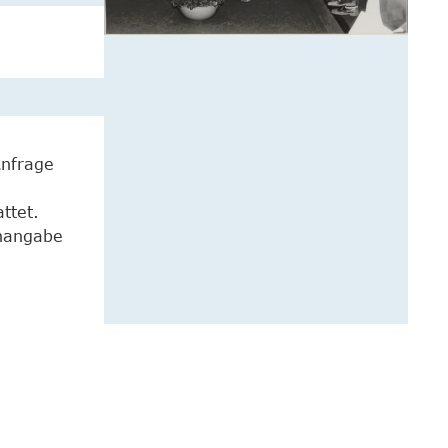
Anfrage
ttet.
enangabe