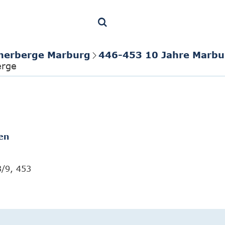
herberge Marburg
446-453 10 Jahre Marbu
erge
en
3/9, 453