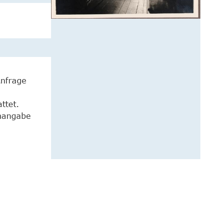
Anfrage
ttet.
enangabe